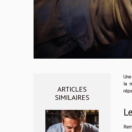
Une 
la 
ARTICLES
répa
SIMILAIRES
L
Remp