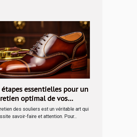
 étapes essentielles pour un
retien optimal de vos
liers avec un kit de cirage
retien des souliers est un véritable art qui
site savoir-faire et attention. Pour...