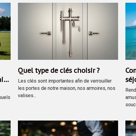
Quel type de clés choisir ?
Com
aire
séj
Les clés sont importantes afin de verrouiller
ino
les portes de notre maison, nos armoires, nos
Rend
valises...
suels
amusa
souci