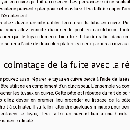
uyau en cuivre qui fuit en urgence. Les personnes qui ne souha
uyauterie peuvent opter pour cette astuce. Il va falloir couper l’
à l’écoulement.
 allez devoir ensuite enfiler l’écrou sur le tube en cuivre. Pu
au. Vous allez ensuite disposer le joint en caoutchouc. Tou
surer que le tuyau demeure bien fixe. Il faudra rallier dans un
oir serrer à l’aide de deux clés plates les deux parties au niveau
 colmatage de la fuite avec la r
 pouvez aussi réparer le tuyau en cuivre percé à l’aide de la rés
 être utilisée en complément d’un durcisseur. L’ensemble va cons
ucher les tuyaux en cuivre. Cette pâte est réputée du fait de sa
s allez devoir en premier lieu procéder au lissage de la pâ
droit à colmater. Il va falloir attendre quelques minutes pour p
renforcer le tuyau, il va falloir en second lieu à une bande a
îchement colmaté.