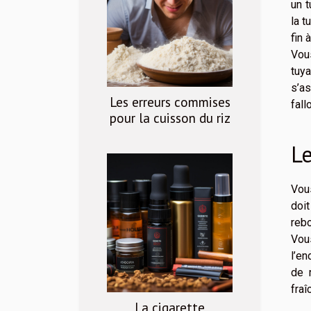
un t
la t
fin 
Vous
tuy
s’as
Les erreurs commises
fall
pour la cuisson du riz
Le
Vous
doit
rebo
Vou
l’en
de 
fra
La cigarette