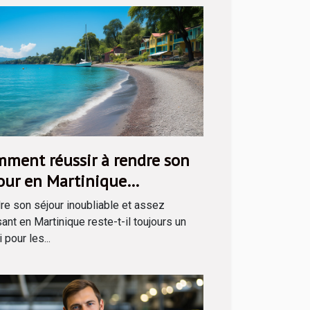
ment réussir à rendre son
our en Martinique
ubliable ?
re son séjour inoubliable et assez
nt en Martinique reste-t-il toujours un
 pour les...