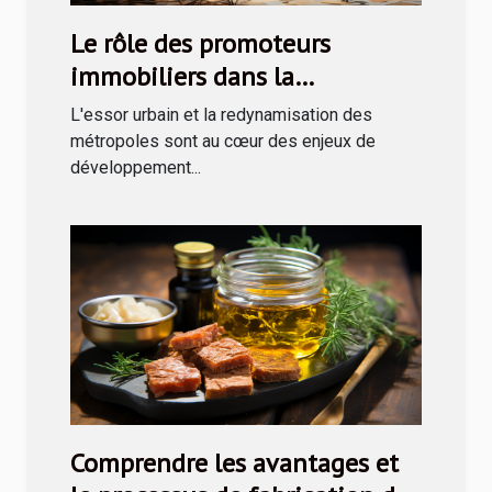
Le rôle des promoteurs
immobiliers dans la
revitalisation des zones
L'essor urbain et la redynamisation des
urbaines
métropoles sont au cœur des enjeux de
développement...
Comprendre les avantages et