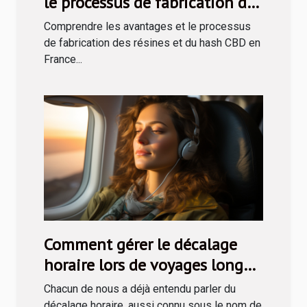
le processus de fabrication des
résines et du hash CBD en
Comprendre les avantages et le processus
France
de fabrication des résines et du hash CBD en
France...
Comment gérer le décalage
horaire lors de voyages longue
distance
Chacun de nous a déjà entendu parler du
décalage horaire, aussi connu sous le nom de