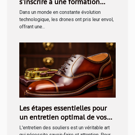
s'inscrire à une formation
drone via le CPF
Dans un monde en constante évolution
technologique, les drones ont pris leur envol,
offrant une...
Les étapes essentielles pour
un entretien optimal de vos
souliers avec un kit de cirage
L'entretien des souliers est un véritable art
qui nécessite savoir-faire et attention. Pour...