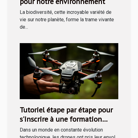
pour notre environnement
La biodiversité, cette incroyable variété de
vie sur notre planète, forme la trame vivante
de...
Tutoriel étape par étape pour
s'inscrire à une formation
drone via le CPF
Dans un monde en constante évolution
technologique, les drones ont pris leur envol,