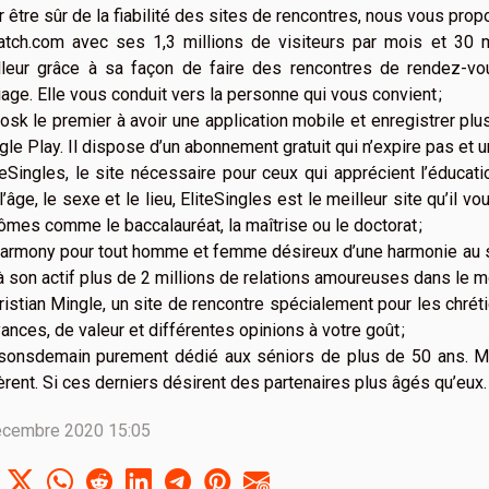
 être sûr de la fiabilité des sites de rencontres, nous vous pro
atch.com avec ses 1,3 millions de visiteurs par mois et 30 mil
lleur grâce à sa façon de faire des rencontres de rendez-vo
age. Elle vous conduit vers la personne qui vous convient ;
osk le premier à avoir une application mobile et enregistrer pl
le Play. Il dispose d’un abonnement gratuit qui n’expire pas et
teSingles, le site nécessaire pour ceux qui apprécient l’éducat
l’âge, le sexe et le lieu, EliteSingles est le meilleur site qu’i
ômes comme le baccalauréat, la maîtrise ou le doctorat ;
armony pour tout homme et femme désireux d’une harmonie au sein
 à son actif plus de 2 millions de relations amoureuses dans le 
ristian Mingle, un site de rencontre spécialement pour les chrét
ances, de valeur et différentes opinions à votre goût ;
isonsdemain purement dédié aux séniors de plus de 50 ans. Ma
rent. Si ces derniers désirent des partenaires plus âgés qu’eux.
écembre 2020 15:05