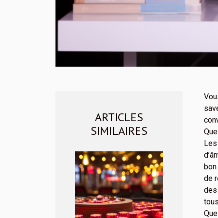
Vous
save
ARTICLES
conv
SIMILAIRES
Que 
Les 
d’âm
bon 
de r
des 
tous
Quel