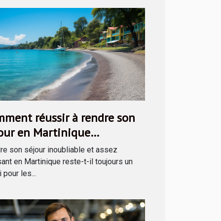
ment réussir à rendre son
our en Martinique
ubliable ?
re son séjour inoubliable et assez
nt en Martinique reste-t-il toujours un
 pour les...