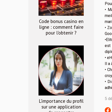
Pour
• M
mei
Code bonus casino en
mari
ligne : comment faire
• Zo
pour l'obtenir ?
Goog
•Eli
est 
dipl
• eH
Il a
• Ch
croy
• D
adhè
5 d
L’importance du profil
sur une application