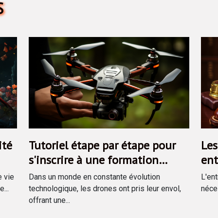
S
ité
Tutoriel étape par étape pour
Les
s'inscrire à une formation
ent
drone via le CPF
sou
e vie
Dans un monde en constante évolution
L'ent
...
technologique, les drones ont pris leur envol,
néces
offrant une...