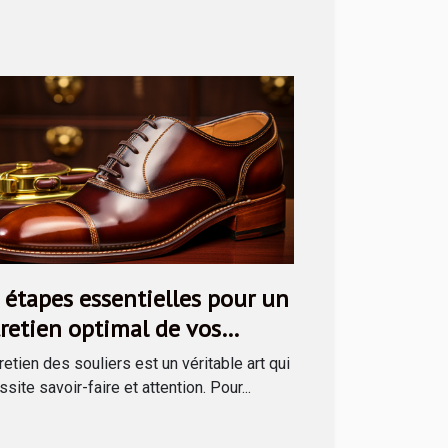
 étapes essentielles pour un
retien optimal de vos
liers avec un kit de cirage
retien des souliers est un véritable art qui
site savoir-faire et attention. Pour...