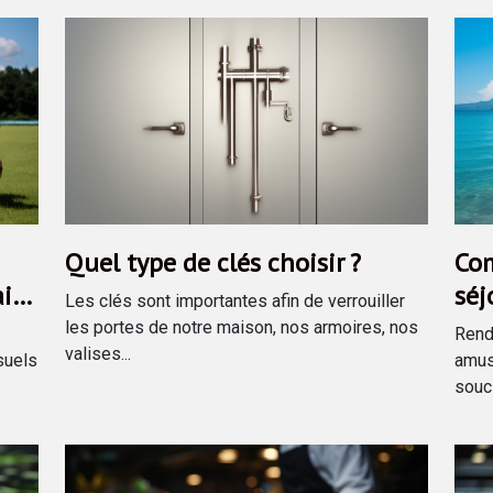
Quel type de clés choisir ?
Com
aire
séj
Les clés sont importantes afin de verrouiller
ino
les portes de notre maison, nos armoires, nos
Rend
valises...
suels
amusa
souci