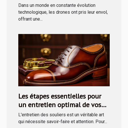
drone via le CPF
Dans un monde en constante évolution
technologique, les drones ont pris leur envol,
offrant une...
Les étapes essentielles pour
un entretien optimal de vos
souliers avec un kit de cirage
L'entretien des souliers est un véritable art
qui nécessite savoir-faire et attention. Pour...