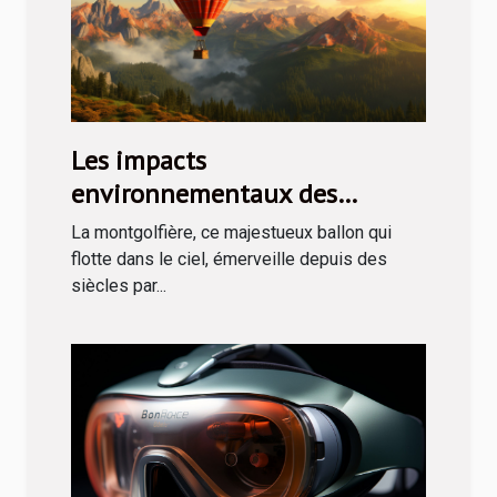
Les impacts
environnementaux des
montgolfières publicitaires et
La montgolfière, ce majestueux ballon qui
comment les minimiser
flotte dans le ciel, émerveille depuis des
siècles par...