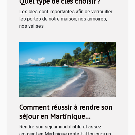
Quel type de clés choisir ?
Les clés sont importantes afin de verrouiller
les portes de notre maison, nos armoires,
nos valises...
Comment réussir à rendre son
séjour en Martinique
inoubliable ?
Rendre son séjour inoubliable et assez
amusant en Martinique reste-t-il toujours un