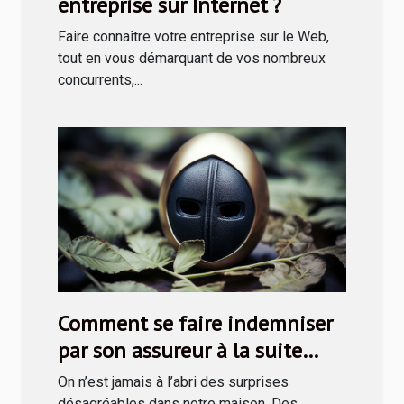
entreprise sur Internet ?
Faire connaître votre entreprise sur le Web,
tout en vous démarquant de vos nombreux
concurrents,...
Comment se faire indemniser
par son assureur à la suite
d’une rapine ?
On n’est jamais à l’abri des surprises
désagréables dans notre maison. Des