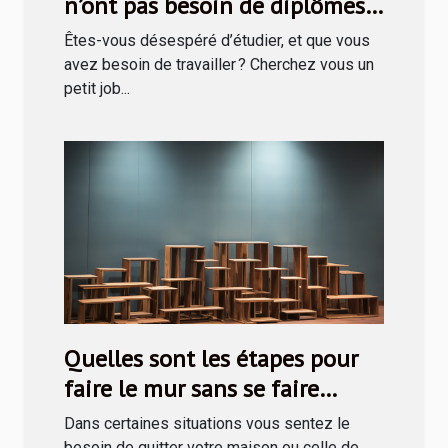
n’ont pas besoin de diplômes
avant de recruter ?
Êtes-vous désespéré d’étudier, et que vous
avez besoin de travailler ? Cherchez vous un
petit job...
Quelles sont les étapes pour
faire le mur sans se faire
prendre ?
Dans certaines situations vous sentez le
besoin de quitter votre maison ou celle de