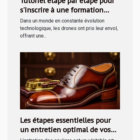
Tutoriel étape par étape pour
s'inscrire à une formation
drone via le CPF
Dans un monde en constante évolution
technologique, les drones ont pris leur envol,
offrant une...
Les étapes essentielles pour
un entretien optimal de vos
souliers avec un kit de cirage