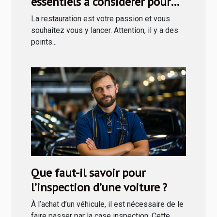
essentiels à considérer pour
entreprendre en restauration ?
La restauration est votre passion et vous
souhaitez vous y lancer. Attention, il y a des
points...
Que faut-il savoir pour
l’inspection d’une voiture ?
À l’achat d’un véhicule, il est nécessaire de le
faire passer par la case inspection. Cette...