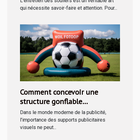
L'entretien des souliers est un véritable art
qui nécessite savoir-faire et attention. Pour...
Comment concevoir une
structure gonflable
publicitaire efficace
Dans le monde moderne de la publicité,
l'importance des supports publicitaires
visuels ne peut...